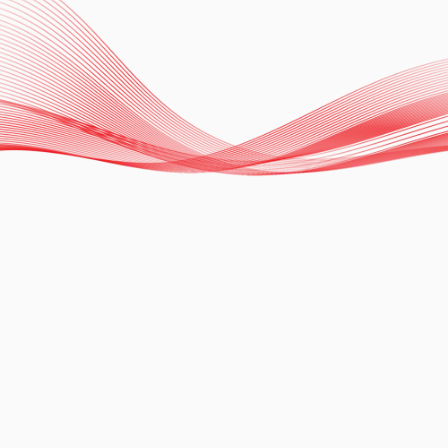
Ablation of Tachyarrhythmias with
Zero Fluoroscopy Technique
Dr. Carlos Chávez
Ver más
13.11.2024