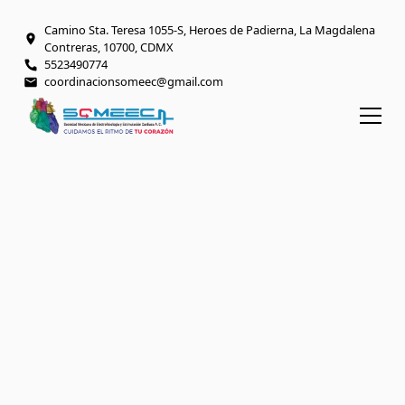
Camino Sta. Teresa 1055-S, Heroes de Padierna, La Magdalena
Contreras, 10700, CDMX
5523490774
coordinacionsomeec@gmail.com
BIENVENIDO AL ESPACIO DIGITAL SOMEEC
Excelencia en
electrofisiología y
salud cardiaca
Somos una asociación civil científica sin fines
de lucro que ofrece recursos, eventos