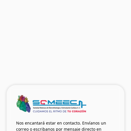
El Nódulo Sinusal del Siglo XXI:
Revisando la anatomía, la fisiología,
sus disfunciones y la terapia de
marcapasos
Dr. Raúl Garillo y Dr. Héctor Vetulli
Ver más
07.05.2023
Nos encantará estar en contacto. Envíanos un
correo o escribanos por mensaje directo en