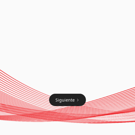
the female heart's rhythm:
a look into gender
inequalities in
electrophysiology – Dra
Norma Balderrábano
Dra. Norma A. Balderrábano
Ver más
16.10.2024
Siguiente