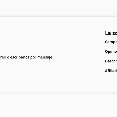
La s
Campañ
Opinió
rreo o escribanos por mensaje
Descar
Afiliac