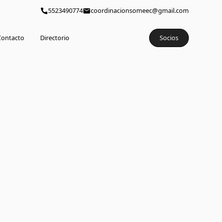
5523490774
coordinacionsomeec@gmail.com
Contacto
Directorio
Socios