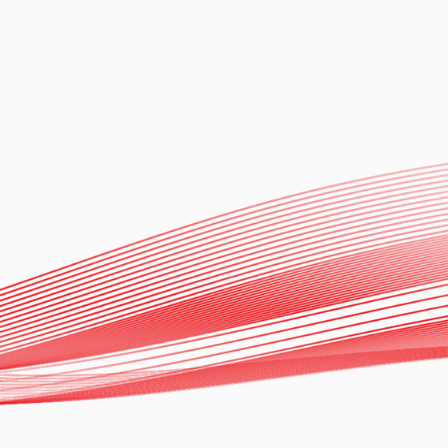
XXI: Revisando la
anatomía, la fisiología, sus
disfunciones y la terapia de
marcapasos
Dr. Raúl Garillo y Dr. Héctor
Ver más
Vetulli
07.05.2023