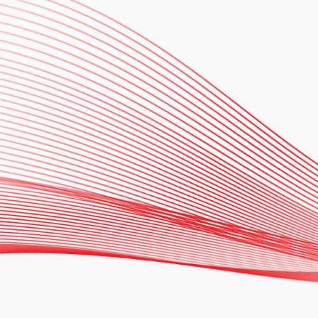
Tachyarrhythmias with
Zero Fluoroscopy
Technique
Dr. Carlos Chávez
Ver más
13.11.2024