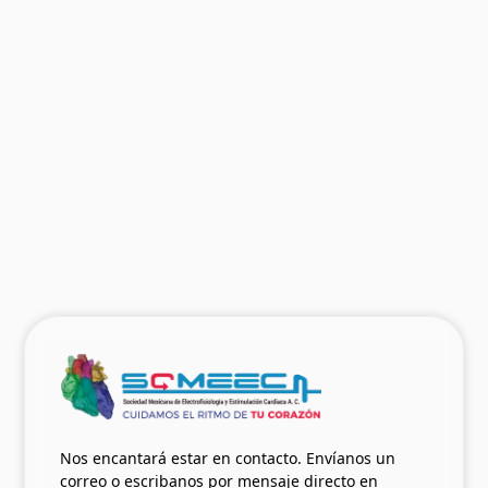
El Nódulo Sinusal del Siglo XXI:
Revisando la anatomía, la fisiología,
sus disfunciones y la terapia de
marcapasos
Dr. Raúl Garillo y Dr. Héctor Vetulli
Ver más
07.05.2023
Nos encantará estar en contacto. Envíanos un
correo o escribanos por mensaje directo en