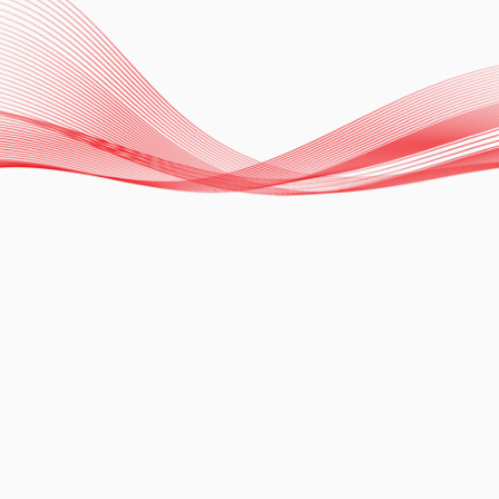
Ablation of Tachyarrhythmias with
Zero Fluoroscopy Technique
Dr. Carlos Chávez
Ver más
13.11.2024