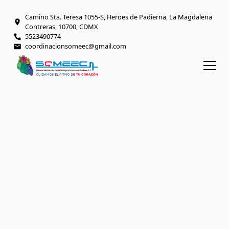
Camino Sta. Teresa 1055-S, Heroes de Padierna, La Magdalena
Contreras, 10700, CDMX
5523490774
coordinacionsomeec@gmail.com
BIENVENIDO AL ESPACIO DIGITAL SOMEEC
Excelencia en
electrofisiología y
salud cardiaca
Somos una asociación civil científica sin fines
de lucro que ofrece recursos, eventos