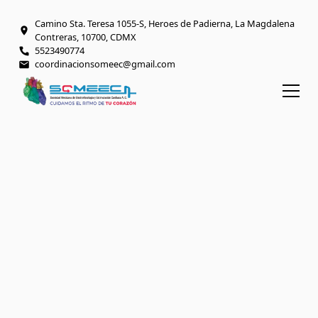
Camino Sta. Teresa 1055-S, Heroes de Padierna, La Magdalena
Contreras, 10700, CDMX
5523490774
coordinacionsomeec@gmail.com
BIENVENIDO AL ESPACIO DIGITAL SOMEEC
Excelencia en
electrofisiología y
salud cardiaca
Somos una asociación civil científica sin fines
de lucro que ofrece recursos, eventos