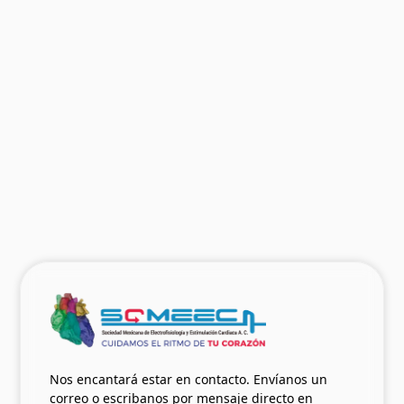
El Nódulo Sinusal del Siglo XXI:
Revisando la anatomía, la fisiología,
sus disfunciones y la terapia de
marcapasos
Dr. Raúl Garillo y Dr. Héctor Vetulli
Ver más
07.05.2023
Nos encantará estar en contacto. Envíanos un
correo o escribanos por mensaje directo en