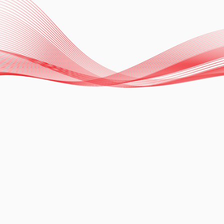
Ablation of Tachyarrhythmias with
Zero Fluoroscopy Technique
Dr. Carlos Chávez
Ver más
13.11.2024