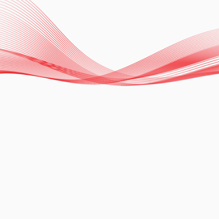
Ablation of Tachyarrhythmias with
Zero Fluoroscopy Technique
Dr. Carlos Chávez
Ver más
13.11.2024