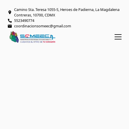
Camino Sta. Teresa 1055-S, Heroes de Padierna, La Magdalena
Contreras, 10700, CDMX
5523490774
coordinacionsomeec@gmail.com
BIENVENIDO AL ESPACIO DIGITAL SOMEEC
Excelencia en
electrofisiología y
salud cardiaca
Somos una asociación civil científica sin fines
de lucro que ofrece recursos, eventos