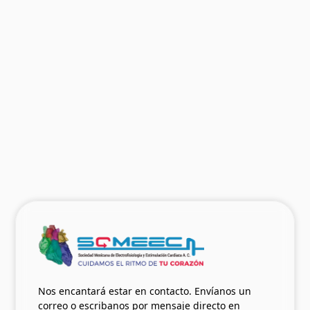
El Nódulo Sinusal del Siglo XXI:
Revisando la anatomía, la fisiología,
sus disfunciones y la terapia de
marcapasos
Dr. Raúl Garillo y Dr. Héctor Vetulli
Ver más
07.05.2023
Nos encantará estar en contacto. Envíanos un
correo o escribanos por mensaje directo en